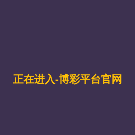
河北省生源在校生录取信
河北省生源在校生录取信息更改
部门提出书面的信息更改申请(不可同时申请更改姓名和身份证号)。
公室打印带有录取信息的《河北省生源普通高等学校在校生录取信息
变更项目、更改前后信息及变动理由并签字。
请、《河北省生源普通高等学校在校生录取信息更改审批表》及相
部门逐级核查，并签署相应意见。